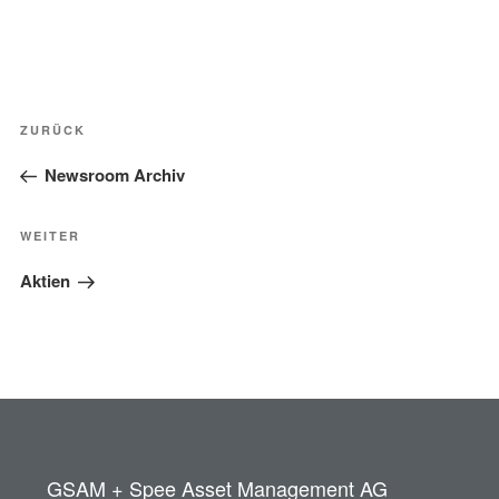
Beitragsnavigation
Vorheriger
ZURÜCK
Beitrag
Newsroom Archiv
Nächster
WEITER
Beitrag
Aktien
GSAM + Spee Asset Management AG