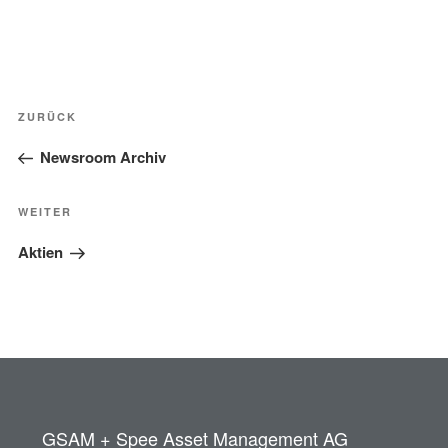
Beitragsnavigation
Vorheriger
ZURÜCK
Beitrag
Newsroom Archiv
Nächster
WEITER
Beitrag
Aktien
GSAM + Spee Asset Management AG